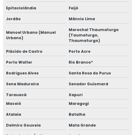
Epitaciolândia
Feijó
Jordão
Mâncio Lima
Marechal Thaumaturgo
Manoel Urbano (Manuel
(Taumaturgo,
Urbano)
Thaumaturgo)
Plácido de Castro
Porto Acre
Porto Walter
Rio Branco*
Rodrigues Alves
Santa Rosa do Purus
Sena Madureira
Senador Guiomard
Tarauacá
Xapuri
Maceió
Maragogi
Atalaia
Batalha
Delmiro Gouveia
Mata Grande