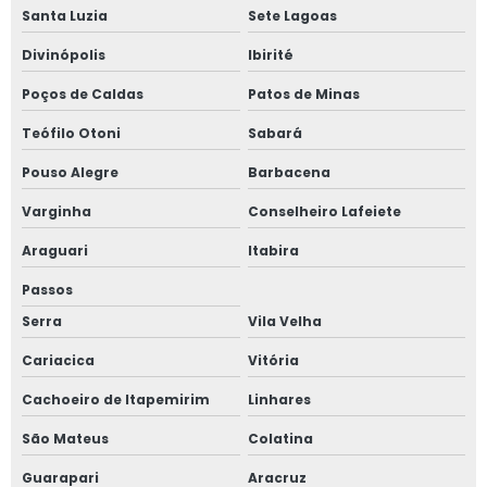
Santa Luzia
Sete Lagoas
Divinópolis
Ibirité
Poços de Caldas
Patos de Minas
Teófilo Otoni
Sabará
Pouso Alegre
Barbacena
Varginha
Conselheiro Lafeiete
Araguari
Itabira
Passos
Serra
Vila Velha
Cariacica
Vitória
Cachoeiro de Itapemirim
Linhares
São Mateus
Colatina
Guarapari
Aracruz