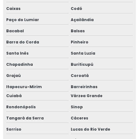
Caixas
Codó
Paço do Lumiar
Açailândia
Bacabal
Balsas
Barra do Corda
Pinheiro
Santa Inês
Santa Luzia
Chapadinha
Buriticupú
Grajaú
Coroatá
Itapecuru-Mirim
Barreirinhas
Cuiabá
Várzea Grande
Rondonópolis
Sinop
Tangará da Serra
Cáceres
Sorriso
Lucas do Rio Verde