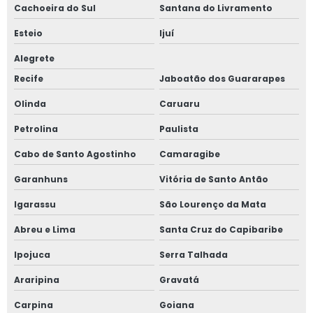
Cachoeira do Sul
Santana do Livramento
Esteio
Ijuí
Alegrete
Recife
Jaboatão dos Guararapes
Olinda
Caruaru
Petrolina
Paulista
Cabo de Santo Agostinho
Camaragibe
Garanhuns
Vitória de Santo Antão
Igarassu
São Lourenço da Mata
Abreu e Lima
Santa Cruz do Capibaribe
Ipojuca
Serra Talhada
Araripina
Gravatá
Carpina
Goiana