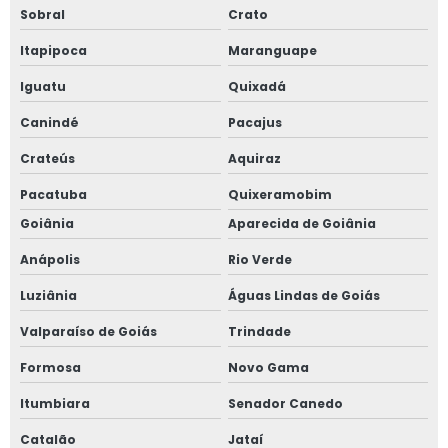
Sobral
Crato
Itapipoca
Maranguape
Iguatu
Quixadá
Canindé
Pacajus
Crateús
Aquiraz
Pacatuba
Quixeramobim
Goiânia
Aparecida de Goiânia
Anápolis
Rio Verde
Luziânia
Águas Lindas de Goiás
Valparaíso de Goiás
Trindade
Formosa
Novo Gama
Itumbiara
Senador Canedo
Catalão
Jataí