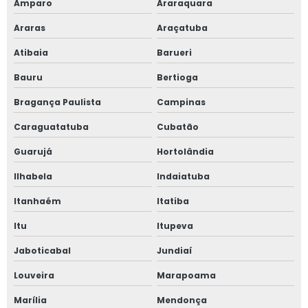
Amparo
Araraquara
Araras
Araçatuba
Atibaia
Barueri
Bauru
Bertioga
Bragança Paulista
Campinas
Caraguatatuba
Cubatão
Guarujá
Hortolândia
Ilhabela
Indaiatuba
Itanhaém
Itatiba
Itu
Itupeva
Jaboticabal
Jundiaí
Louveira
Marapoama
Marília
Mendonça