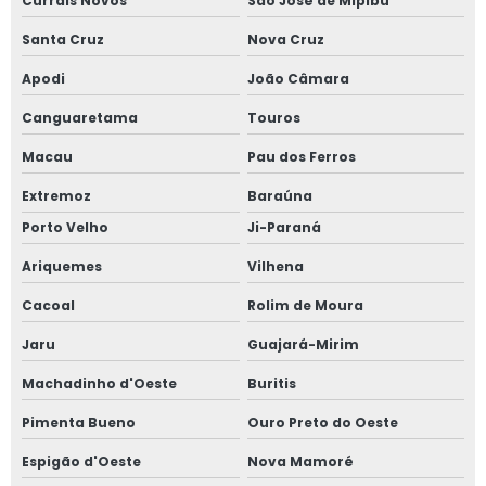
Currais Novos
São José de Mipibu
Santa Cruz
Nova Cruz
Apodi
João Câmara
Canguaretama
Touros
Macau
Pau dos Ferros
Extremoz
Baraúna
Porto Velho
Ji-Paraná
Ariquemes
Vilhena
Cacoal
Rolim de Moura
Jaru
Guajará-Mirim
Machadinho d'Oeste
Buritis
Pimenta Bueno
Ouro Preto do Oeste
Espigão d'Oeste
Nova Mamoré