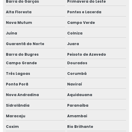
Barra do Garças
Primavera do Leste
Alta Floresta
Pontes e Lacerda
Nova Mutum
Campo Verde
Juína
Colniza
Guarantã do Norte
Juara
Barra do Bugres
Peixoto de Azevedo
Campo Grande
Dourados
Três Lagoas
Corumbá
Ponta Porã
Naviraí
Nova Andradina
Aquidauana
Sidrolândia
Paranaíba
Maracaju
Amambai
Coxim
Rio Brilhante