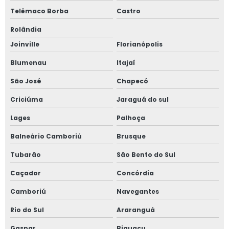
Telêmaco Borba
Castro
Rolândia
Joinville
Florianópolis
Blumenau
Itajaí
São José
Chapecó
Criciúma
Jaraguá do sul
Lages
Palhoça
Balneário Camboriú
Brusque
Tubarão
São Bento do Sul
Caçador
Concórdia
Camboriú
Navegantes
Rio do Sul
Araranguá
Gaspar
Biguaçu