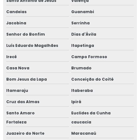
Santo Antônio de Jesus
Valença
Candeias
Guanambi
Jacobina
Serrinha
Senhor do Bonfim
Dias d'Ávila
Luís Eduardo Magalhães
Itapetinga
Irecê
Campo Formoso
Casa Nova
Brumado
Bom Jesus da Lapa
Conceição do Coité
Itamaraju
Itaberaba
Cruz das Almas
Ipirá
Santo Amaro
Euclides da Cunha
Fortaleza
caucacia
Juazeiro do Norte
Maracanaú