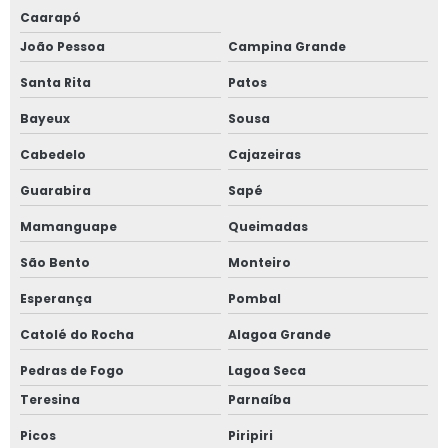
Caarapó
João Pessoa
Campina Grande
Santa Rita
Patos
Bayeux
Sousa
Cabedelo
Cajazeiras
Guarabira
Sapé
Mamanguape
Queimadas
São Bento
Monteiro
Esperança
Pombal
Catolé do Rocha
Alagoa Grande
Pedras de Fogo
Lagoa Seca
Teresina
Parnaíba
Picos
Piripiri