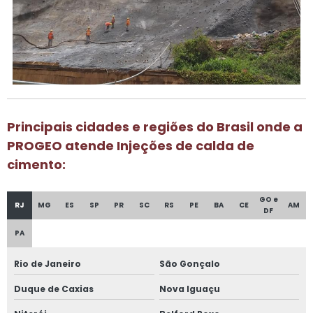
Principais cidades e regiões do Brasil onde a
PROGEO atende Injeções de calda de
cimento:
GO e
RJ
MG
ES
SP
PR
SC
RS
PE
BA
CE
AM
DF
PA
Rio de Janeiro
São Gonçalo
Duque de Caxias
Nova Iguaçu