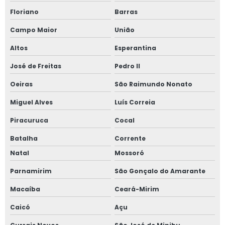
Floriano
Barras
Campo Maior
União
Altos
Esperantina
José de Freitas
Pedro II
Oeiras
São Raimundo Nonato
Miguel Alves
Luís Correia
Piracuruca
Cocal
Batalha
Corrente
Natal
Mossoró
Parnamirim
São Gonçalo do Amarante
Macaíba
Ceará-Mirim
Caicó
Açu