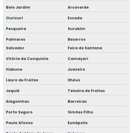
Belo Jardim
Arcoverde
Ouricuri
Escada
Pesqueira
Surubim
Palmares
Bezerros
Salvador
Feira de Santana
Vitória da Conquista
Camaçari
Itabuna
Juazeiro
Lauro de Freitas
Ilhéus
Jequié
Teixeira de Freitas
Alagoinhas
Barreiras
Porto Seguro
Simões Filho
Paulo Afonso
Eunápolis