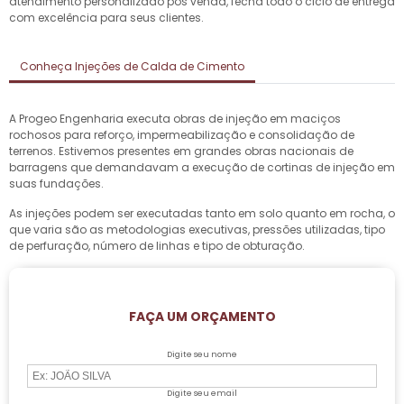
atendimento personalizado pós venda, fecha todo o ciclo de entrega
com excelência para seus clientes.
Conheça Injeções de Calda de Cimento
A Progeo Engenharia executa obras de injeção em maciços
rochosos para reforço, impermeabilização e consolidação de
terrenos. Estivemos presentes em grandes obras nacionais de
barragens que demandavam a execução de cortinas de injeção em
suas fundações.
As injeções podem ser executadas tanto em solo quanto em rocha, o
que varia são as metodologias executivas, pressões utilizadas, tipo
de perfuração, número de linhas e tipo de obturação.
FAÇA UM ORÇAMENTO
Digite seu nome
Digite seu email