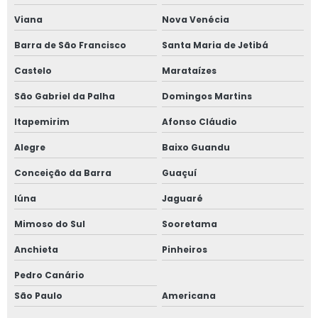
Viana
Nova Venécia
Barra de São Francisco
Santa Maria de Jetibá
Castelo
Marataízes
São Gabriel da Palha
Domingos Martins
Itapemirim
Afonso Cláudio
Alegre
Baixo Guandu
Conceição da Barra
Guaçuí
Iúna
Jaguaré
Mimoso do Sul
Sooretama
Anchieta
Pinheiros
Pedro Canário
São Paulo
Americana