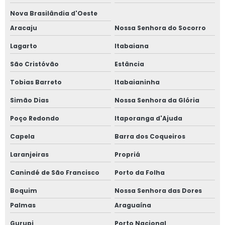
Nova Brasilândia d'Oeste
Aracaju
Nossa Senhora do Socorro
Lagarto
Itabaiana
São Cristóvão
Estância
Tobias Barreto
Itabaianinha
Simão Dias
Nossa Senhora da Glória
Poço Redondo
Itaporanga d'Ajuda
Capela
Barra dos Coqueiros
Laranjeiras
Propriá
Canindé de São Francisco
Porto da Folha
Boquim
Nossa Senhora das Dores
Palmas
Araguaína
Gurupi
Porto Nacional