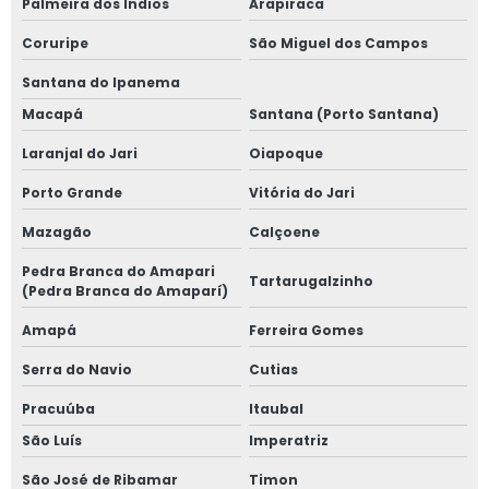
Palmeira dos Índios
Arapiraca
Coruripe
São Miguel dos Campos
Santana do Ipanema
Macapá
Santana (Porto Santana)
Laranjal do Jari
Oiapoque
Porto Grande
Vitória do Jari
Mazagão
Calçoene
Pedra Branca do Amapari
Tartarugalzinho
(Pedra Branca do Amaparí)
Amapá
Ferreira Gomes
Serra do Navio
Cutias
Pracuúba
Itaubal
São Luís
Imperatriz
São José de Ribamar
Timon