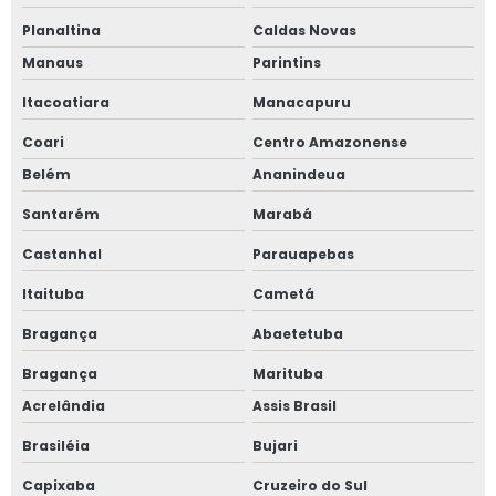
Planaltina
Caldas Novas
Manaus
Parintins
Itacoatiara
Manacapuru
Coari
Centro Amazonense
Belém
Ananindeua
Santarém
Marabá
Castanhal
Parauapebas
Itaituba
Cametá
Bragança
Abaetetuba
Bragança
Marituba
Acrelândia
Assis Brasil
Brasiléia
Bujari
Capixaba
Cruzeiro do Sul