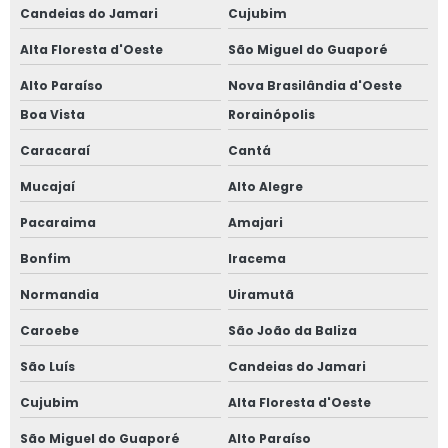
Candeias do Jamari
Cujubim
Alta Floresta d'Oeste
São Miguel do Guaporé
Alto Paraíso
Nova Brasilândia d'Oeste
Boa Vista
Rorainópolis
Caracaraí
Cantá
Mucajaí
Alto Alegre
Pacaraima
Amajari
Bonfim
Iracema
Normandia
Uiramutã
Caroebe
São João da Baliza
São Luís
Candeias do Jamari
Cujubim
Alta Floresta d'Oeste
São Miguel do Guaporé
Alto Paraíso