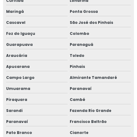
Curitiba
Londrina
Maringá
Ponta Grossa
Cascavel
São José dos Pinhais
Foz do Iguaçu
Colombo
Guarapuava
Paranaguá
Araucária
Toledo
Apucarana
Pinhais
Campo Largo
Almirante Tamandaré
Umuarama
Paranavaí
Piraquara
Cambé
Sarandi
Fazenda Rio Grande
Paranavaí
Francisco Beltrão
Pato Branco
Cianorte