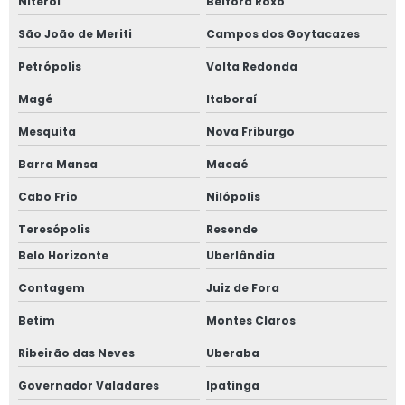
Niterói
Belford Roxo
São João de Meriti
Campos dos Goytacazes
Petrópolis
Volta Redonda
Magé
Itaboraí
Mesquita
Nova Friburgo
Barra Mansa
Macaé
Cabo Frio
Nilópolis
Teresópolis
Resende
Belo Horizonte
Uberlândia
Contagem
Juiz de Fora
Betim
Montes Claros
Ribeirão das Neves
Uberaba
Governador Valadares
Ipatinga