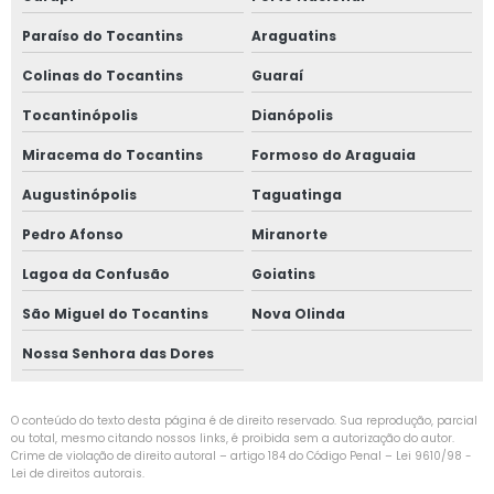
Paraíso do Tocantins
Araguatins
Colinas do Tocantins
Guaraí
Tocantinópolis
Dianópolis
Miracema do Tocantins
Formoso do Araguaia
Augustinópolis
Taguatinga
Pedro Afonso
Miranorte
Lagoa da Confusão
Goiatins
São Miguel do Tocantins
Nova Olinda
Nossa Senhora das Dores
O conteúdo do texto desta página é de direito reservado. Sua reprodução, parcial
ou total, mesmo citando nossos links, é proibida sem a autorização do autor.
Crime de violação de direito autoral – artigo 184 do Código Penal –
Lei 9610/98 -
Lei de direitos autorais
.