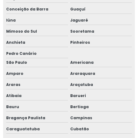
Conceição da Barra
Guaçuí
Iúna
Jaguaré
Mimoso do Sul
Sooretama
Anchieta
Pinheiros
Pedro Canário
São Paulo
Americana
Amparo
Araraquara
Araras
Araçatuba
Atibaia
Barueri
Bauru
Bertioga
Bragança Paulista
Campinas
Caraguatatuba
Cubatão