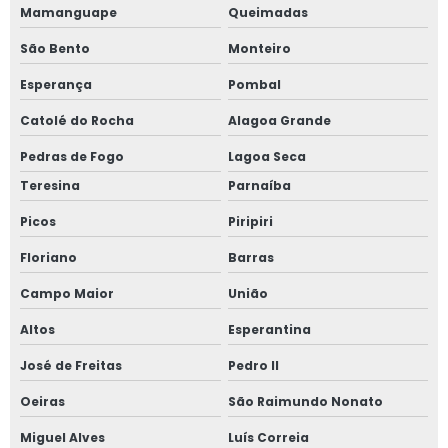
Mamanguape
Queimadas
São Bento
Monteiro
Esperança
Pombal
Catolé do Rocha
Alagoa Grande
Pedras de Fogo
Lagoa Seca
Teresina
Parnaíba
Picos
Piripiri
Floriano
Barras
Campo Maior
União
Altos
Esperantina
José de Freitas
Pedro II
Oeiras
São Raimundo Nonato
Miguel Alves
Luís Correia