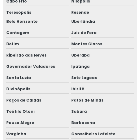
Cabo Frio
Nilópolis
Teresópolis
Resende
Belo Horizonte
Uberlândia
Contagem
Juiz de Fora
Betim
Montes Claros
Ribeirão das Neves
Uberaba
Governador Valadares
Ipatinga
Santa Luzia
Sete Lagoas
Divinópolis
Ibirité
Poços de Caldas
Patos de Minas
Teófilo Otoni
Sabará
Pouso Alegre
Barbacena
Varginha
Conselheiro Lafeiete