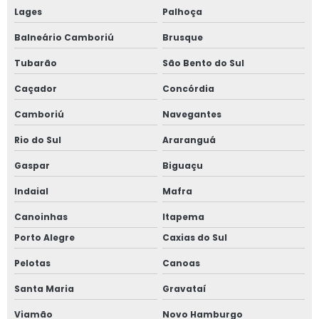
Lages
Palhoça
Balneário Camboriú
Brusque
Tubarão
São Bento do Sul
Caçador
Concórdia
Camboriú
Navegantes
Rio do Sul
Araranguá
Gaspar
Biguaçu
Indaial
Mafra
Canoinhas
Itapema
Porto Alegre
Caxias do Sul
Pelotas
Canoas
Santa Maria
Gravataí
Viamão
Novo Hamburgo