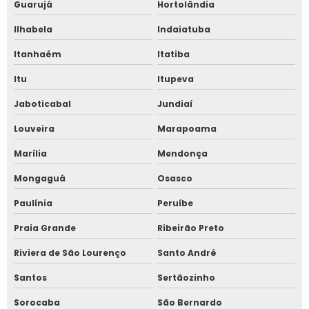
Guarujá
Hortolândia
Ilhabela
Indaiatuba
Itanhaém
Itatiba
Itu
Itupeva
Jaboticabal
Jundiaí
Louveira
Marapoama
Marília
Mendonça
Mongaguá
Osasco
Paulínia
Peruíbe
Praia Grande
Ribeirão Preto
Riviera de São Lourenço
Santo André
Santos
Sertãozinho
Sorocaba
São Bernardo