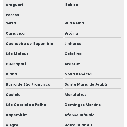
Araguari
Itabira
Passos
Serra
Vila Velha
Cariacica
Vitória
Cachoeiro de Itapemirim
Linhares
São Mateus
Colatina
Guarapari
Aracruz
Viana
Nova Venécia
Barra de São Francisco
Santa Maria de Jetibá
Castelo
Marataízes
São Gabriel da Palha
Domingos Martins
Itapemirim
Afonso Cláudio
Alegre
Baixo Guandu