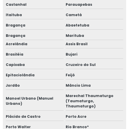
Castanhal
Parauapebas
Itaituba
Cametá
Bragança
Abaetetuba
Bragança
Marituba
Acrelândia
Assis Brasil
Brasiléia
Bujari
Capixaba
Cruzeiro do Sul
Epitaciolândia
Feijó
Jordão
Mâncio Lima
Marechal Thaumaturgo
Manoel Urbano (Manuel
(Taumaturgo,
Urbano)
Thaumaturgo)
Plácido de Castro
Porto Acre
Porto Walter
Rio Branco*