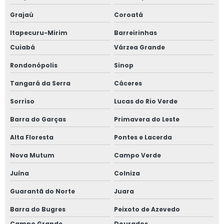
Grajaú
Coroatá
Itapecuru-Mirim
Barreirinhas
Cuiabá
Várzea Grande
Rondonópolis
Sinop
Tangará da Serra
Cáceres
Sorriso
Lucas do Rio Verde
Barra do Garças
Primavera do Leste
Alta Floresta
Pontes e Lacerda
Nova Mutum
Campo Verde
Juína
Colniza
Guarantã do Norte
Juara
Barra do Bugres
Peixoto de Azevedo
Campo Grande
Dourados