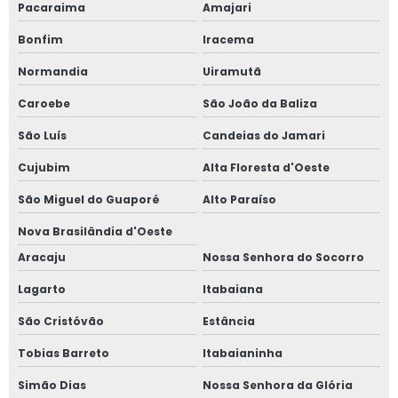
Pacaraima
Amajari
Bonfim
Iracema
Normandia
Uiramutã
Caroebe
São João da Baliza
São Luís
Candeias do Jamari
Cujubim
Alta Floresta d'Oeste
São Miguel do Guaporé
Alto Paraíso
Nova Brasilândia d'Oeste
Aracaju
Nossa Senhora do Socorro
Lagarto
Itabaiana
São Cristóvão
Estância
Tobias Barreto
Itabaianinha
Simão Dias
Nossa Senhora da Glória