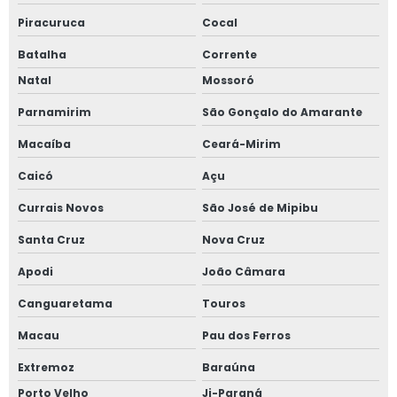
Piracuruca
Cocal
Batalha
Corrente
Natal
Mossoró
Parnamirim
São Gonçalo do Amarante
Macaíba
Ceará-Mirim
Caicó
Açu
Currais Novos
São José de Mipibu
Santa Cruz
Nova Cruz
Apodi
João Câmara
Canguaretama
Touros
Macau
Pau dos Ferros
Extremoz
Baraúna
Porto Velho
Ji-Paraná