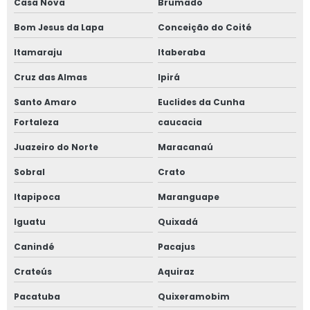
Casa Nova
Brumado
Bom Jesus da Lapa
Conceição do Coité
Itamaraju
Itaberaba
Cruz das Almas
Ipirá
Santo Amaro
Euclides da Cunha
Fortaleza
caucacia
Juazeiro do Norte
Maracanaú
Sobral
Crato
Itapipoca
Maranguape
Iguatu
Quixadá
Canindé
Pacajus
Crateús
Aquiraz
Pacatuba
Quixeramobim