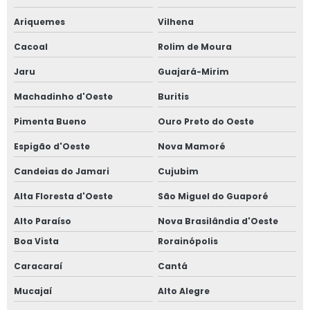
Ariquemes
Vilhena
Cacoal
Rolim de Moura
Jaru
Guajará-Mirim
Machadinho d'Oeste
Buritis
Pimenta Bueno
Ouro Preto do Oeste
Espigão d'Oeste
Nova Mamoré
Candeias do Jamari
Cujubim
Alta Floresta d'Oeste
São Miguel do Guaporé
Alto Paraíso
Nova Brasilândia d'Oeste
Boa Vista
Rorainópolis
Caracaraí
Cantá
Mucajaí
Alto Alegre