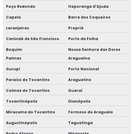
Poço Redondo
Itaporanga d'Ajuda
Capela
Barra dos Coqueiros
Laranjeiras
Propriá
Canindé de São Francisco
Porto da Folha
Boquim
Nossa Senhora das Dores
Palmas
Araguaína
Gurupi
Porto Nacional
Paraíso do Tocantins
Araguatins
Colinas do Tocantins
Guaraí
Tocantinópolis
Dianópolis
Miracema do Tocantins
Formoso do Araguaia
Augustinópolis
Taguatinga
Pedro Afonso
Miranorte