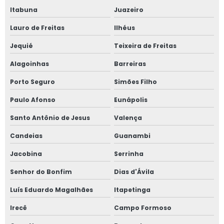
Itabuna
Juazeiro
Lauro de Freitas
Ilhéus
Jequié
Teixeira de Freitas
Alagoinhas
Barreiras
Porto Seguro
Simões Filho
Paulo Afonso
Eunápolis
Santo Antônio de Jesus
Valença
Candeias
Guanambi
Jacobina
Serrinha
Senhor do Bonfim
Dias d'Ávila
Luís Eduardo Magalhães
Itapetinga
Irecê
Campo Formoso