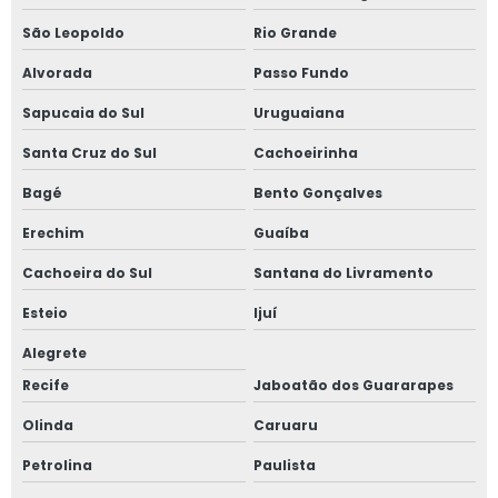
São Leopoldo
Rio Grande
Alvorada
Passo Fundo
Sapucaia do Sul
Uruguaiana
Santa Cruz do Sul
Cachoeirinha
Bagé
Bento Gonçalves
Erechim
Guaíba
Cachoeira do Sul
Santana do Livramento
Esteio
Ijuí
Alegrete
Recife
Jaboatão dos Guararapes
Olinda
Caruaru
Petrolina
Paulista