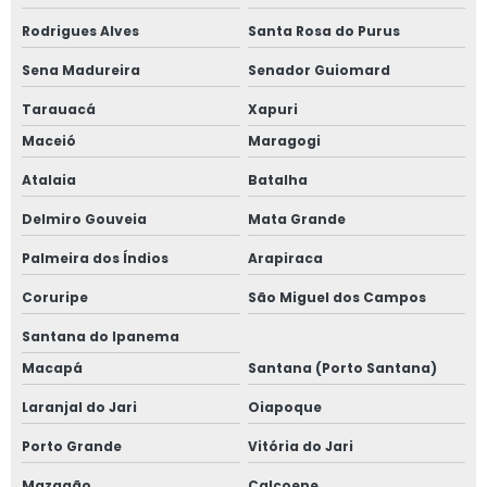
Rodrigues Alves
Santa Rosa do Purus
Sena Madureira
Senador Guiomard
Tarauacá
Xapuri
Maceió
Maragogi
Atalaia
Batalha
Delmiro Gouveia
Mata Grande
Palmeira dos Índios
Arapiraca
Coruripe
São Miguel dos Campos
Santana do Ipanema
Macapá
Santana (Porto Santana)
Laranjal do Jari
Oiapoque
Porto Grande
Vitória do Jari
Mazagão
Calçoene