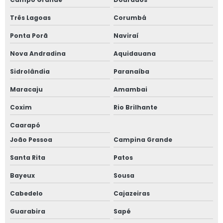
Três Lagoas
Corumbá
Ponta Porã
Naviraí
Nova Andradina
Aquidauana
Sidrolândia
Paranaíba
Maracaju
Amambai
Coxim
Rio Brilhante
Caarapó
João Pessoa
Campina Grande
Santa Rita
Patos
Bayeux
Sousa
Cabedelo
Cajazeiras
Guarabira
Sapé