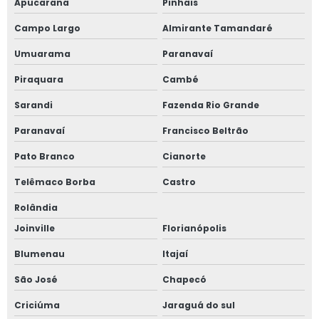
Apucarana
Pinhais
Campo Largo
Almirante Tamandaré
Umuarama
Paranavaí
Piraquara
Cambé
Sarandi
Fazenda Rio Grande
Paranavaí
Francisco Beltrão
Pato Branco
Cianorte
Telêmaco Borba
Castro
Rolândia
Joinville
Florianópolis
Blumenau
Itajaí
São José
Chapecó
Criciúma
Jaraguá do sul