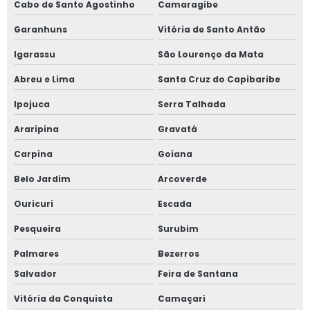
Cabo de Santo Agostinho
Camaragibe
Garanhuns
Vitória de Santo Antão
Igarassu
São Lourenço da Mata
Abreu e Lima
Santa Cruz do Capibaribe
Ipojuca
Serra Talhada
Araripina
Gravatá
Carpina
Goiana
Belo Jardim
Arcoverde
Ouricuri
Escada
Pesqueira
Surubim
Palmares
Bezerros
Salvador
Feira de Santana
Vitória da Conquista
Camaçari