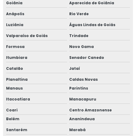
Goiânia
Aparecida de Goiânia
Anápolis
Rio Verde
Luziânia
Águas Lindas de Goiás
Valparaíso de Goiás
Trindade
Formosa
Novo Gama
Itumbiara
Senador Canedo
Catalão
Jataí
Planaltina
Caldas Novas
Manaus
Parintins
Itacoatiara
Manacapuru
Coari
Centro Amazonense
Belém
Ananindeua
Santarém
Marabá