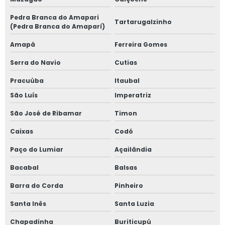
Pedra Branca do Amapari
Tartarugalzinho
(Pedra Branca do Amaparí)
Amapá
Ferreira Gomes
Serra do Navio
Cutias
Pracuúba
Itaubal
São Luís
Imperatriz
São José de Ribamar
Timon
Caixas
Codó
Paço do Lumiar
Açailândia
Bacabal
Balsas
Barra do Corda
Pinheiro
Santa Inês
Santa Luzia
Chapadinha
Buriticupú