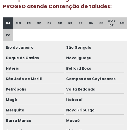
PROGEO atende Contenção de taludes:
GO e
RJ
MG
ES
SP
PR
SC
RS
PE
BA
CE
AM
DF
PA
Rio de Janeiro
São Gonçalo
Duque de Caxias
Nova Iguaçu
Niterói
Belford Roxo
São João de Meriti
Campos dos Goytacazes
Petrópolis
Volta Redonda
Magé
Itaboraí
Mesquita
Nova Friburgo
Barra Mansa
Macaé