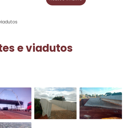
viadutos
es e viadutos