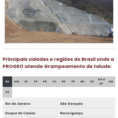
Principais cidades e regiões do Brasil onde a
PROGEO atende Grampeamento de talude:
GO e
RJ
MG
ES
SP
PR
SC
RS
PE
BA
CE
AM
DF
PA
Rio de Janeiro
São Gonçalo
Duque de Caxias
Nova Iguaçu