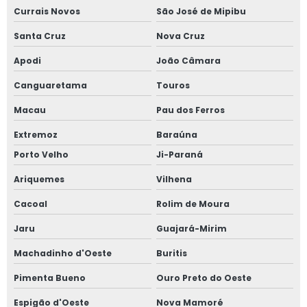
Currais Novos
São José de Mipibu
Santa Cruz
Nova Cruz
Apodi
João Câmara
Canguaretama
Touros
Macau
Pau dos Ferros
Extremoz
Baraúna
Porto Velho
Ji-Paraná
Ariquemes
Vilhena
Cacoal
Rolim de Moura
Jaru
Guajará-Mirim
Machadinho d'Oeste
Buritis
Pimenta Bueno
Ouro Preto do Oeste
Espigão d'Oeste
Nova Mamoré