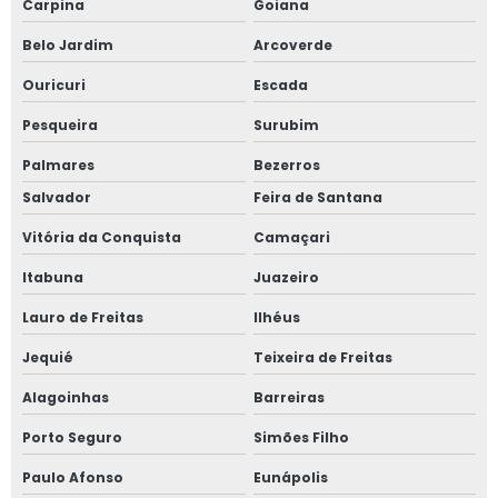
Carpina
Goiana
Belo Jardim
Arcoverde
Ouricuri
Escada
Pesqueira
Surubim
Palmares
Bezerros
Salvador
Feira de Santana
Vitória da Conquista
Camaçari
Itabuna
Juazeiro
Lauro de Freitas
Ilhéus
Jequié
Teixeira de Freitas
Alagoinhas
Barreiras
Porto Seguro
Simões Filho
Paulo Afonso
Eunápolis