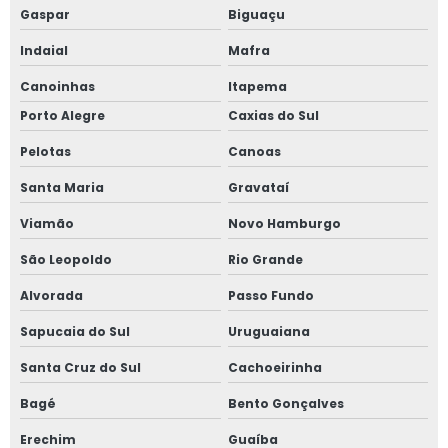
Gaspar
Biguaçu
Indaial
Mafra
Canoinhas
Itapema
Porto Alegre
Caxias do Sul
Pelotas
Canoas
Santa Maria
Gravataí
Viamão
Novo Hamburgo
São Leopoldo
Rio Grande
Alvorada
Passo Fundo
Sapucaia do Sul
Uruguaiana
Santa Cruz do Sul
Cachoeirinha
Bagé
Bento Gonçalves
Erechim
Guaíba