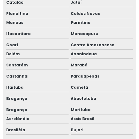
Catalão
Jataí
Planaltina
Caldas Novas
Manaus
Parintins
Itacoatiara
Manacapuru
Coari
Centro Amazonense
Belém
Ananindeua
Santarém
Marabá
Castanhal
Parauapebas
Itaituba
Cametá
Bragança
Abaetetuba
Bragança
Marituba
Acrelândia
Assis Brasil
Brasiléia
Bujari