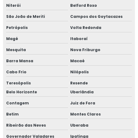
Niterói
Belford Roxo
São João de Meriti
Campos dos Goytacazes
Petrópolis
Volta Redonda
Magé
Itaboraí
Mesquita
Nova Friburgo
Barra Mansa
Macaé
Cabo Frio
Nilópolis
Teresópolis
Resende
Belo Horizonte
Uberlândia
Contagem
Juiz de Fora
Betim
Montes Claros
Ribeirão das Neves
Uberaba
Governador Valadares
Ipatinga