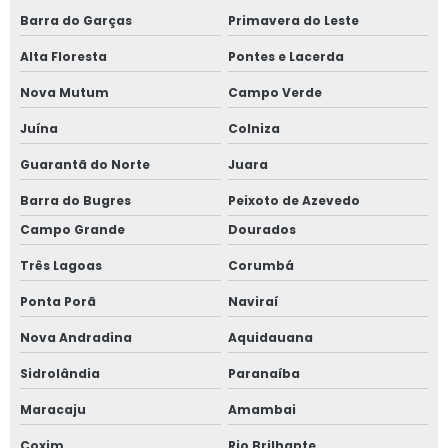
Barra do Garças
Primavera do Leste
Alta Floresta
Pontes e Lacerda
Nova Mutum
Campo Verde
Juína
Colniza
Guarantã do Norte
Juara
Barra do Bugres
Peixoto de Azevedo
Campo Grande
Dourados
Três Lagoas
Corumbá
Ponta Porã
Naviraí
Nova Andradina
Aquidauana
Sidrolândia
Paranaíba
Maracaju
Amambai
Coxim
Rio Brilhante