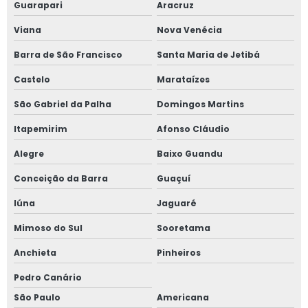
Guarapari
Aracruz
Viana
Nova Venécia
Barra de São Francisco
Santa Maria de Jetibá
Castelo
Marataízes
São Gabriel da Palha
Domingos Martins
Itapemirim
Afonso Cláudio
Alegre
Baixo Guandu
Conceição da Barra
Guaçuí
Iúna
Jaguaré
Mimoso do Sul
Sooretama
Anchieta
Pinheiros
Pedro Canário
São Paulo
Americana