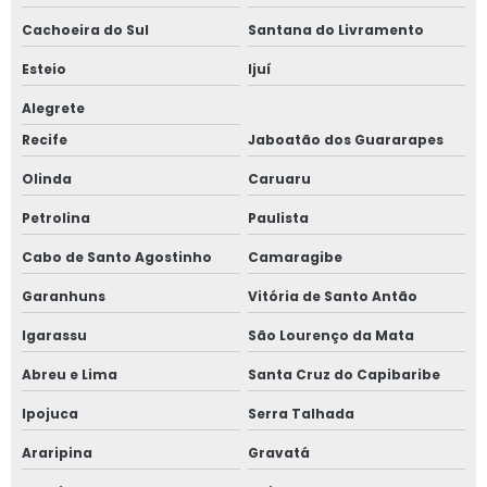
Cachoeira do Sul
Santana do Livramento
Esteio
Ijuí
Alegrete
Recife
Jaboatão dos Guararapes
Olinda
Caruaru
Petrolina
Paulista
Cabo de Santo Agostinho
Camaragibe
Garanhuns
Vitória de Santo Antão
Igarassu
São Lourenço da Mata
Abreu e Lima
Santa Cruz do Capibaribe
Ipojuca
Serra Talhada
Araripina
Gravatá