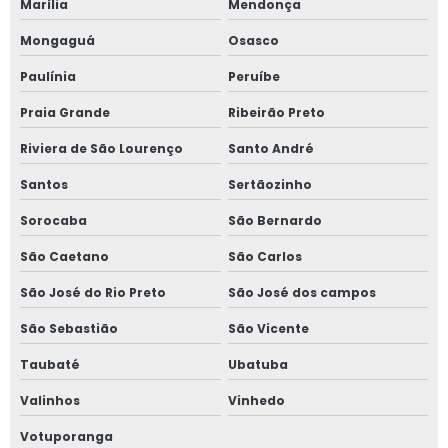
Marília
Mendonça
Mongaguá
Osasco
Paulínia
Peruíbe
Praia Grande
Ribeirão Preto
Riviera de São Lourenço
Santo André
Santos
Sertãozinho
Sorocaba
São Bernardo
São Caetano
São Carlos
São José do Rio Preto
São José dos campos
São Sebastião
São Vicente
Taubaté
Ubatuba
Valinhos
Vinhedo
Votuporanga