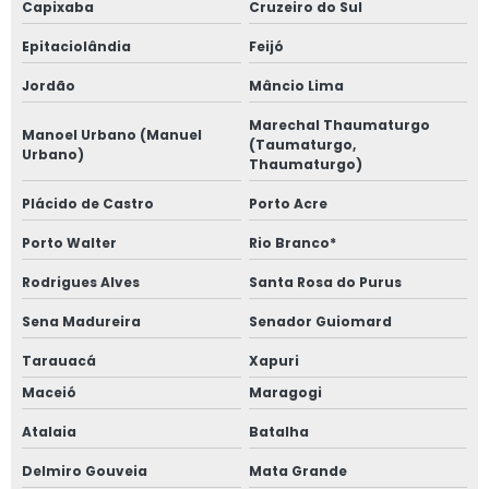
Capixaba
Cruzeiro do Sul
Epitaciolândia
Feijó
Jordão
Mâncio Lima
Marechal Thaumaturgo
Manoel Urbano (Manuel
(Taumaturgo,
Urbano)
Thaumaturgo)
Plácido de Castro
Porto Acre
Porto Walter
Rio Branco*
Rodrigues Alves
Santa Rosa do Purus
Sena Madureira
Senador Guiomard
Tarauacá
Xapuri
Maceió
Maragogi
Atalaia
Batalha
Delmiro Gouveia
Mata Grande