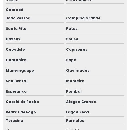
Caarapó
João Pessoa
Campina Grande
Santa Rita
Patos
Bayeux
Sousa
Cabedelo
Cajazeiras
Guarabira
Sapé
Mamanguape
Queimadas
São Bento
Monteiro
Esperança
Pombal
Catolé do Rocha
Alagoa Grande
Pedras de Fogo
Lagoa Seca
Teresina
Parnaíba