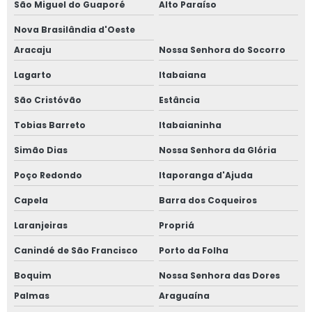
São Miguel do Guaporé
Alto Paraíso
Nova Brasilândia d'Oeste
Aracaju
Nossa Senhora do Socorro
Lagarto
Itabaiana
São Cristóvão
Estância
Tobias Barreto
Itabaianinha
Simão Dias
Nossa Senhora da Glória
Poço Redondo
Itaporanga d'Ajuda
Capela
Barra dos Coqueiros
Laranjeiras
Propriá
Canindé de São Francisco
Porto da Folha
Boquim
Nossa Senhora das Dores
Palmas
Araguaína