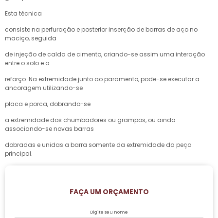
Esta técnica
consiste na perfuração e posterior inserção de barras de aço no
maciço, seguida
de injeção de calda de cimento, criando-se assim uma interação
entre o solo e o
reforço. Na extremidade junto ao paramento, pode-se executar a
ancoragem utilizando-se
placa e porca, dobrando-se
a extremidade dos chumbadores ou grampos, ou ainda
associando-se novas barras
dobradas e unidas a barra somente da extremidade da peça
principal.
FAÇA UM ORÇAMENTO
Digite seu nome