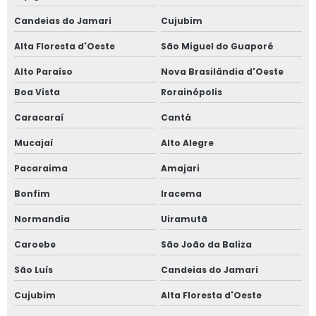
Candeias do Jamari
Cujubim
Alta Floresta d'Oeste
São Miguel do Guaporé
Alto Paraíso
Nova Brasilândia d'Oeste
Boa Vista
Rorainópolis
Caracaraí
Cantá
Mucajaí
Alto Alegre
Pacaraima
Amajari
Bonfim
Iracema
Normandia
Uiramutã
Caroebe
São João da Baliza
São Luís
Candeias do Jamari
Cujubim
Alta Floresta d'Oeste