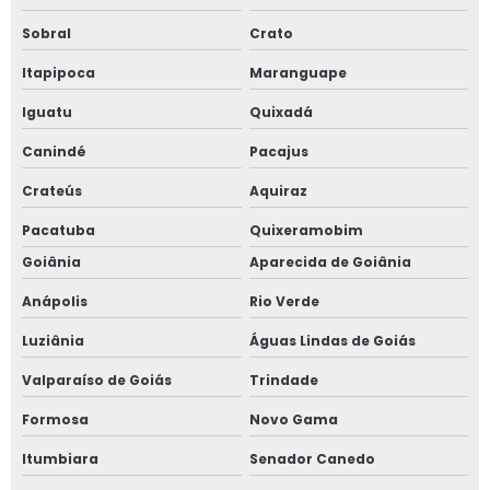
Sobral
Crato
Itapipoca
Maranguape
Iguatu
Quixadá
Canindé
Pacajus
Crateús
Aquiraz
Pacatuba
Quixeramobim
Goiânia
Aparecida de Goiânia
Anápolis
Rio Verde
Luziânia
Águas Lindas de Goiás
Valparaíso de Goiás
Trindade
Formosa
Novo Gama
Itumbiara
Senador Canedo