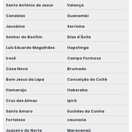
Santo Antônio de Jesus
Valença
Candeias
Guanambi
Jacobina
Serrinha
Senhor do Bonfim
Dias d'Ávila
Luís Eduardo Magalhães
Itapetinga
Irecê
Campo Formoso
Casa Nova
Brumado
Bom Jesus da Lapa
Conceição do Coité
Itamaraju
Itaberaba
Cruz das Almas
Ipirá
Santo Amaro
Euclides da Cunha
Fortaleza
caucacia
Juazeiro do Norte
Maracanaú