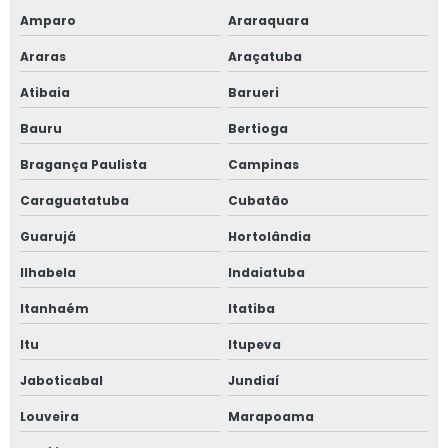
Amparo
Araraquara
Araras
Araçatuba
Atibaia
Barueri
Bauru
Bertioga
Bragança Paulista
Campinas
Caraguatatuba
Cubatão
Guarujá
Hortolândia
Ilhabela
Indaiatuba
Itanhaém
Itatiba
Itu
Itupeva
Jaboticabal
Jundiaí
Louveira
Marapoama