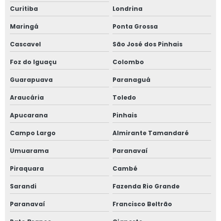
Curitiba
Londrina
Maringá
Ponta Grossa
Cascavel
São José dos Pinhais
Foz do Iguaçu
Colombo
Guarapuava
Paranaguá
Araucária
Toledo
Apucarana
Pinhais
Campo Largo
Almirante Tamandaré
Umuarama
Paranavaí
Piraquara
Cambé
Sarandi
Fazenda Rio Grande
Paranavaí
Francisco Beltrão