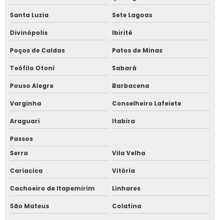
Santa Luzia
Sete Lagoas
Divinópolis
Ibirité
Poços de Caldas
Patos de Minas
Teófilo Otoni
Sabará
Pouso Alegre
Barbacena
Varginha
Conselheiro Lafeiete
Araguari
Itabira
Passos
Serra
Vila Velha
Cariacica
Vitória
Cachoeiro de Itapemirim
Linhares
São Mateus
Colatina