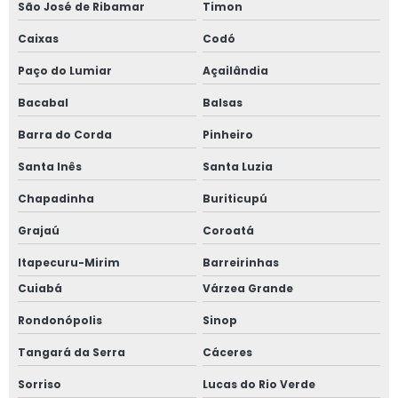
São José de Ribamar
Timon
Caixas
Codó
Paço do Lumiar
Açailândia
Bacabal
Balsas
Barra do Corda
Pinheiro
Santa Inês
Santa Luzia
Chapadinha
Buriticupú
Grajaú
Coroatá
Itapecuru-Mirim
Barreirinhas
Cuiabá
Várzea Grande
Rondonópolis
Sinop
Tangará da Serra
Cáceres
Sorriso
Lucas do Rio Verde