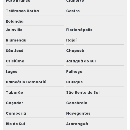
Pato Branco
Cianorte
Telêmaco Borba
Castro
Rolândia
Joinville
Florianópolis
Blumenau
Itajaí
São José
Chapecó
Criciúma
Jaraguá do sul
Lages
Palhoça
Balneário Camboriú
Brusque
Tubarão
São Bento do Sul
Caçador
Concórdia
Camboriú
Navegantes
Rio do Sul
Araranguá