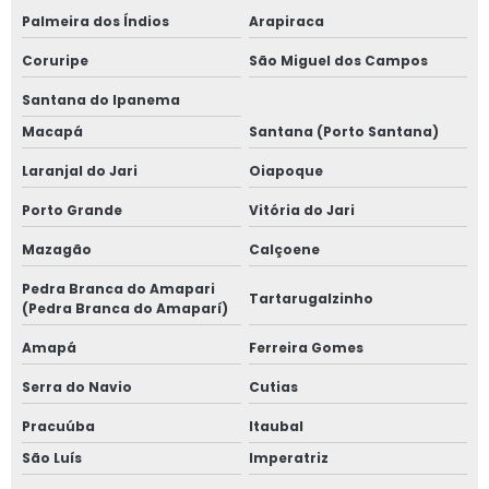
Palmeira dos Índios
Arapiraca
Coruripe
São Miguel dos Campos
Santana do Ipanema
Macapá
Santana (Porto Santana)
Laranjal do Jari
Oiapoque
Porto Grande
Vitória do Jari
Mazagão
Calçoene
Pedra Branca do Amapari
Tartarugalzinho
(Pedra Branca do Amaparí)
Amapá
Ferreira Gomes
Serra do Navio
Cutias
Pracuúba
Itaubal
São Luís
Imperatriz