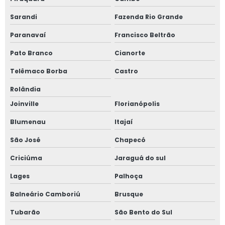
Sarandi
Fazenda Rio Grande
Paranavaí
Francisco Beltrão
Pato Branco
Cianorte
Telêmaco Borba
Castro
Rolândia
Joinville
Florianópolis
Blumenau
Itajaí
São José
Chapecó
Criciúma
Jaraguá do sul
Lages
Palhoça
Balneário Camboriú
Brusque
Tubarão
São Bento do Sul