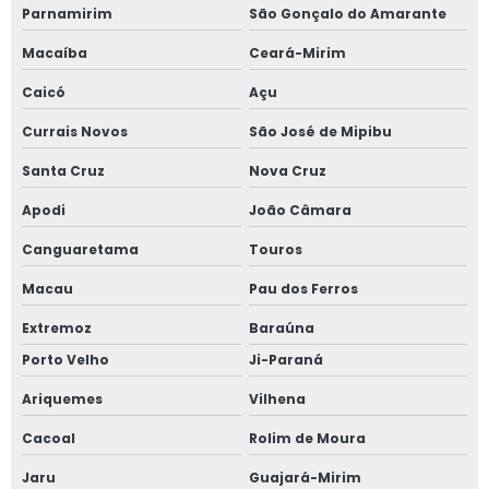
Parnamirim
São Gonçalo do Amarante
Macaíba
Ceará-Mirim
Caicó
Açu
Currais Novos
São José de Mipibu
Santa Cruz
Nova Cruz
Apodi
João Câmara
Canguaretama
Touros
Macau
Pau dos Ferros
Extremoz
Baraúna
Porto Velho
Ji-Paraná
Ariquemes
Vilhena
Cacoal
Rolim de Moura
Jaru
Guajará-Mirim