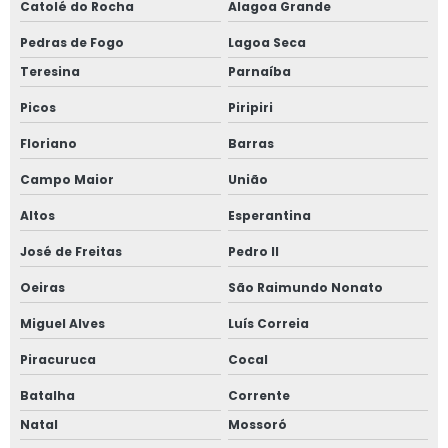
Catolé do Rocha
Alagoa Grande
Pedras de Fogo
Lagoa Seca
Teresina
Parnaíba
Picos
Piripiri
Floriano
Barras
Campo Maior
União
Altos
Esperantina
José de Freitas
Pedro II
Oeiras
São Raimundo Nonato
Miguel Alves
Luís Correia
Piracuruca
Cocal
Batalha
Corrente
Natal
Mossoró