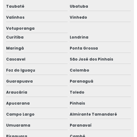
Taubaté
Ubatuba
Valinhos
Vinhedo
Votuporanga
Curitiba
Londrina
Maringá
Ponta Grossa
Cascavel
São José dos Pinhais
Foz do Iguaçu
Colombo
Guarapuava
Paranaguá
Araucária
Toledo
Apucarana
Pinhais
Campo Largo
Almirante Tamandaré
Umuarama
Paranavaí
Piraquara
Cambé