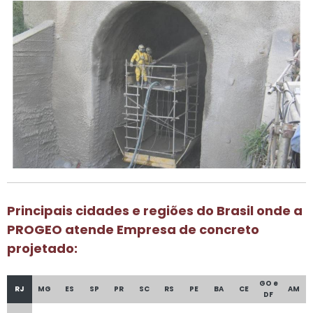
Principais cidades e regiões do Brasil onde a
PROGEO atende Empresa de concreto
projetado:
GO e
RJ
MG
ES
SP
PR
SC
RS
PE
BA
CE
AM
DF