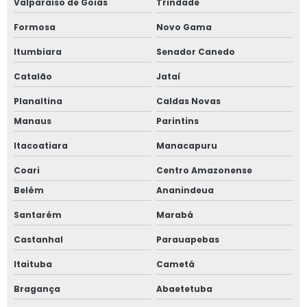
Valparaíso de Goiás
Trindade
Formosa
Novo Gama
Itumbiara
Senador Canedo
Catalão
Jataí
Planaltina
Caldas Novas
Manaus
Parintins
Itacoatiara
Manacapuru
Coari
Centro Amazonense
Belém
Ananindeua
Santarém
Marabá
Castanhal
Parauapebas
Itaituba
Cametá
Bragança
Abaetetuba