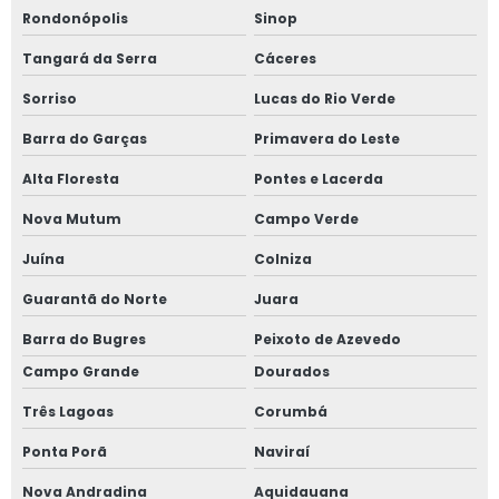
Rondonópolis
Sinop
Tangará da Serra
Cáceres
Sorriso
Lucas do Rio Verde
Barra do Garças
Primavera do Leste
Alta Floresta
Pontes e Lacerda
Nova Mutum
Campo Verde
Juína
Colniza
Guarantã do Norte
Juara
Barra do Bugres
Peixoto de Azevedo
Campo Grande
Dourados
Três Lagoas
Corumbá
Ponta Porã
Naviraí
Nova Andradina
Aquidauana