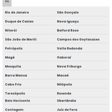
PA
Rio de Janeiro
São Gonçalo
Duque de Caxias
Nova Iguaçu
Niterói
Belford Roxo
São João de Meriti
Campos dos Goytacazes
Petrópolis
Volta Redonda
Magé
Itaboraí
Mesquita
Nova Friburgo
Barra Mansa
Macaé
Cabo Frio
Nilópolis
Teresópolis
Resende
Belo Horizonte
Uberlândia
Contagem
Juiz de Fora