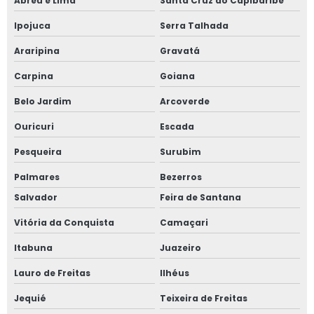
Abreu e Lima
Santa Cruz do Capibaribe
Ipojuca
Serra Talhada
Araripina
Gravatá
Carpina
Goiana
Belo Jardim
Arcoverde
Ouricuri
Escada
Pesqueira
Surubim
Palmares
Bezerros
Salvador
Feira de Santana
Vitória da Conquista
Camaçari
Itabuna
Juazeiro
Lauro de Freitas
Ilhéus
Jequié
Teixeira de Freitas