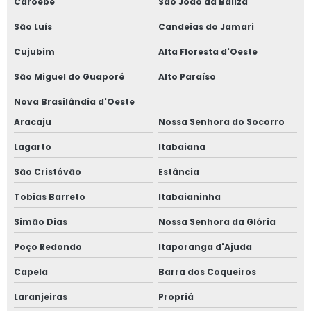
Caroebe
São João da Baliza
São Luís
Candeias do Jamari
Cujubim
Alta Floresta d'Oeste
São Miguel do Guaporé
Alto Paraíso
Nova Brasilândia d'Oeste
Aracaju
Nossa Senhora do Socorro
Lagarto
Itabaiana
São Cristóvão
Estância
Tobias Barreto
Itabaianinha
Simão Dias
Nossa Senhora da Glória
Poço Redondo
Itaporanga d'Ajuda
Capela
Barra dos Coqueiros
Laranjeiras
Propriá