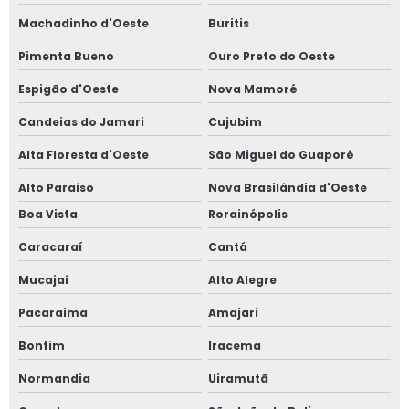
Machadinho d'Oeste
Buritis
Pimenta Bueno
Ouro Preto do Oeste
Espigão d'Oeste
Nova Mamoré
Candeias do Jamari
Cujubim
Alta Floresta d'Oeste
São Miguel do Guaporé
Alto Paraíso
Nova Brasilândia d'Oeste
Boa Vista
Rorainópolis
Caracaraí
Cantá
Mucajaí
Alto Alegre
Pacaraima
Amajari
Bonfim
Iracema
Normandia
Uiramutã