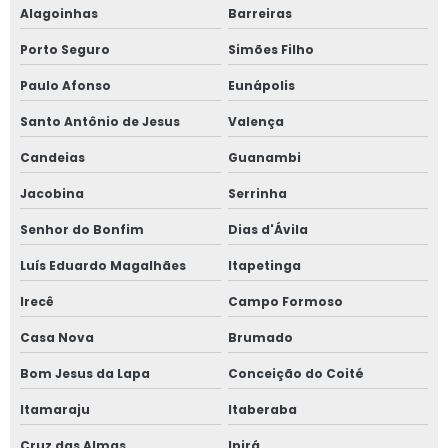
Alagoinhas
Barreiras
Porto Seguro
Simões Filho
Paulo Afonso
Eunápolis
Santo Antônio de Jesus
Valença
Candeias
Guanambi
Jacobina
Serrinha
Senhor do Bonfim
Dias d'Ávila
Luís Eduardo Magalhães
Itapetinga
Irecê
Campo Formoso
Casa Nova
Brumado
Bom Jesus da Lapa
Conceição do Coité
Itamaraju
Itaberaba
Cruz das Almas
Ipirá