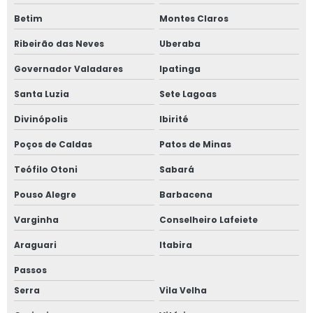
Betim
Montes Claros
Ribeirão das Neves
Uberaba
Governador Valadares
Ipatinga
Santa Luzia
Sete Lagoas
Divinópolis
Ibirité
Poços de Caldas
Patos de Minas
Teófilo Otoni
Sabará
Pouso Alegre
Barbacena
Varginha
Conselheiro Lafeiete
Araguari
Itabira
Passos
Serra
Vila Velha