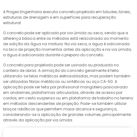
A Progeo Engenharia executa concreto projetado em taludes, túneis,
estruturas de drenagem e em superfícies para recuperação
estrutural.
O concreto pode ser aplicado por via úmida ou seca, sendo que a
diferença básica entre os métodos está relacionada ao momento
de adição da água na mistura. Na via seca, a água é adicionada
no bico de projeção momentos antes da aplicação e na via úmida,
a água é adicionada durante o preparo do concreto.
O concreto para projetado pode ser usinado ou produzido no
canteiro de obras. A armação do concreto geralmente é feita
utilizando-se telas metálicas eletrosoldadas, mas podem também
ser utilizadas fibras metálicas ou sintéticas ou aço CA-50. A
aplicação pode ser feita por profissional mangoteiro posicionado
em andaimes, plataformas articuladas, através de acesso por
cordas, em cesto suspenso ou em plataforma de trabalho no terreno
em métodos descendentes de projeção. Pode-se também utilizar
braços robóticos que permitem maior alcance e segurança,
considerando-se a aplicação de grandes volumes, principalmente
através da aplicação por via úmida.