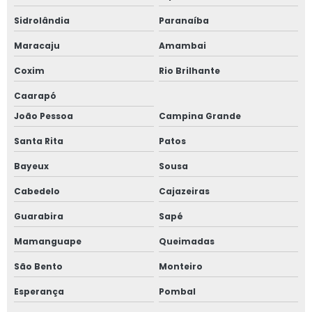
Sidrolândia
Paranaíba
Maracaju
Amambai
Coxim
Rio Brilhante
Caarapó
João Pessoa
Campina Grande
Santa Rita
Patos
Bayeux
Sousa
Cabedelo
Cajazeiras
Guarabira
Sapé
Mamanguape
Queimadas
São Bento
Monteiro
Esperança
Pombal