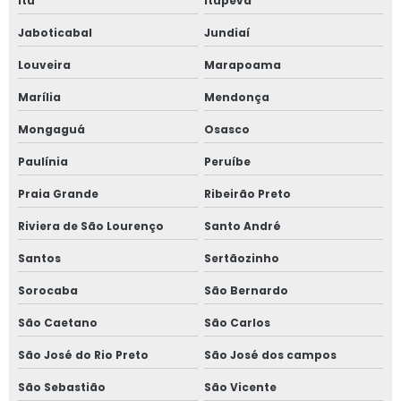
Itu
Itupeva
Jaboticabal
Jundiaí
Louveira
Marapoama
Marília
Mendonça
Mongaguá
Osasco
Paulínia
Peruíbe
Praia Grande
Ribeirão Preto
Riviera de São Lourenço
Santo André
Santos
Sertãozinho
Sorocaba
São Bernardo
São Caetano
São Carlos
São José do Rio Preto
São José dos campos
São Sebastião
São Vicente