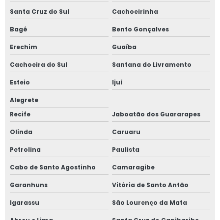
Santa Cruz do Sul
Cachoeirinha
Bagé
Bento Gonçalves
Erechim
Guaíba
Cachoeira do Sul
Santana do Livramento
Esteio
Ijuí
Alegrete
Recife
Jaboatão dos Guararapes
Olinda
Caruaru
Petrolina
Paulista
Cabo de Santo Agostinho
Camaragibe
Garanhuns
Vitória de Santo Antão
Igarassu
São Lourenço da Mata