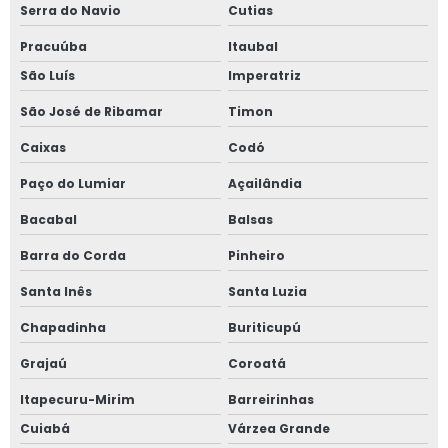
Serra do Navio
Cutias
Pracuúba
Itaubal
São Luís
Imperatriz
São José de Ribamar
Timon
Caixas
Codó
Paço do Lumiar
Açailândia
Bacabal
Balsas
Barra do Corda
Pinheiro
Santa Inês
Santa Luzia
Chapadinha
Buriticupú
Grajaú
Coroatá
Itapecuru-Mirim
Barreirinhas
Cuiabá
Várzea Grande