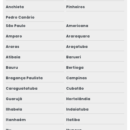
Anchieta
Pinheiros
Pedro Canário
São Paulo
Americana
Amparo
Araraquara
Araras
Araçatuba
Atibaia
Barueri
Bauru
Bertioga
Bragança Paulista
Campinas
Caraguatatuba
Cubatão
Guarujá
Hortolândia
Ilhabela
Indaiatuba
Itanhaém
Itatiba