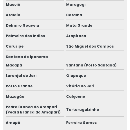
Maceió
Maragogi
Atalaia
Batalha
Delmiro Gouveia
Mata Grande
Palmeira dos Índios
Arapiraca
Coruripe
São Miguel dos Campos
Santana do Ipanema
Macapá
Santana (Porto Santana)
Laranjal do Jari
Oiapoque
Porto Grande
Vitória do Jari
Mazagão
Calçoene
Pedra Branca do Amapari
Tartarugalzinho
(Pedra Branca do Amaparí)
Amapá
Ferreira Gomes