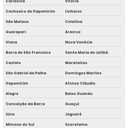
Cariacica
Vitória
Cachoeiro de Itapemirim
Linhares
São Mateus
Colatina
Guarapari
Aracruz
Viana
Nova Venécia
Barra de São Francisco
Santa Maria de Jetibá
Castelo
Marataízes
São Gabriel da Palha
Domingos Martins
Itapemirim
Afonso Cláudio
Alegre
Baixo Guandu
Conceição da Barra
Guaçuí
Iúna
Jaguaré
Mimoso do Sul
Sooretama