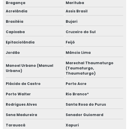
Bragança
Marituba
Acrelândia
Assis Brasil
Brasiléia
Bujari
Capixaba
Cruzeiro do Sul
Epitaciolândia
Feijó
Jordão
Mâncio Lima
Marechal Thaumaturgo
Manoel Urbano (Manuel
(Taumaturgo,
Urbano)
Thaumaturgo)
Plácido de Castro
Porto Acre
Porto Walter
Rio Branco*
Rodrigues Alves
Santa Rosa do Purus
Sena Madureira
Senador Guiomard
Tarauacá
Xapuri