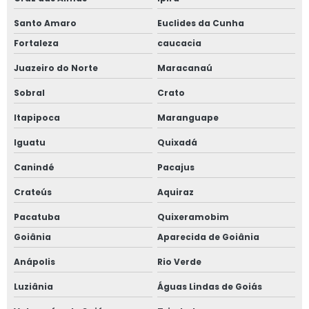
Santo Amaro
Euclides da Cunha
Fortaleza
caucacia
Juazeiro do Norte
Maracanaú
Sobral
Crato
Itapipoca
Maranguape
Iguatu
Quixadá
Canindé
Pacajus
Crateús
Aquiraz
Pacatuba
Quixeramobim
Goiânia
Aparecida de Goiânia
Anápolis
Rio Verde
Luziânia
Águas Lindas de Goiás