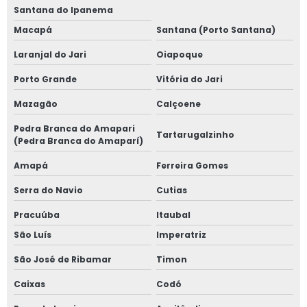
Santana do Ipanema
Macapá
Santana (Porto Santana)
Laranjal do Jari
Oiapoque
Porto Grande
Vitória do Jari
Mazagão
Calçoene
Pedra Branca do Amapari
Tartarugalzinho
(Pedra Branca do Amaparí)
Amapá
Ferreira Gomes
Serra do Navio
Cutias
Pracuúba
Itaubal
São Luís
Imperatriz
São José de Ribamar
Timon
Caixas
Codó