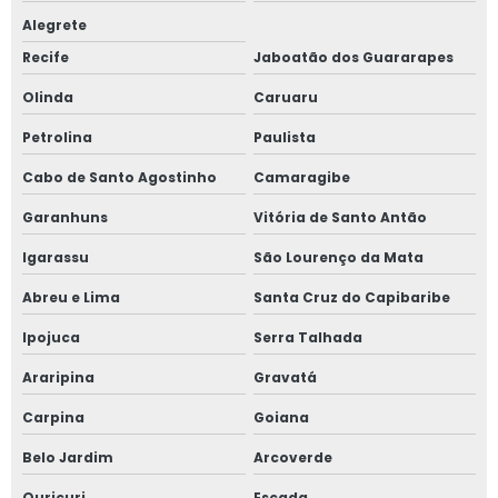
Alegrete
Recife
Jaboatão dos Guararapes
Olinda
Caruaru
Petrolina
Paulista
Cabo de Santo Agostinho
Camaragibe
Garanhuns
Vitória de Santo Antão
Igarassu
São Lourenço da Mata
Abreu e Lima
Santa Cruz do Capibaribe
Ipojuca
Serra Talhada
Araripina
Gravatá
Carpina
Goiana
Belo Jardim
Arcoverde
Ouricuri
Escada