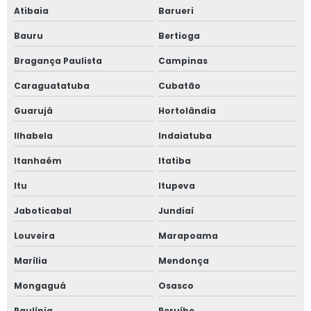
Atibaia
Barueri
Bauru
Bertioga
Bragança Paulista
Campinas
Caraguatatuba
Cubatão
Guarujá
Hortolândia
Ilhabela
Indaiatuba
Itanhaém
Itatiba
Itu
Itupeva
Jaboticabal
Jundiaí
Louveira
Marapoama
Marília
Mendonça
Mongaguá
Osasco
Paulínia
Peruíbe