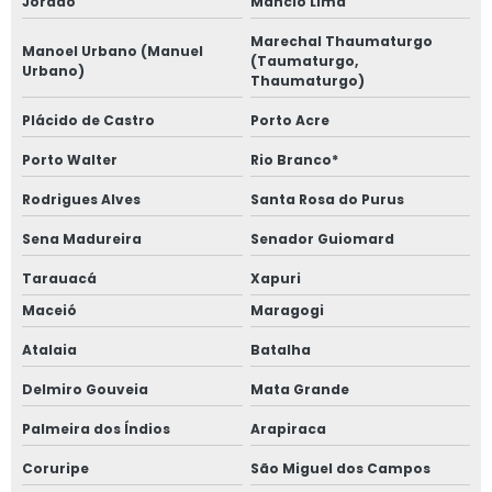
Jordão
Mâncio Lima
Marechal Thaumaturgo
Manoel Urbano (Manuel
(Taumaturgo,
Urbano)
Thaumaturgo)
Plácido de Castro
Porto Acre
Porto Walter
Rio Branco*
Rodrigues Alves
Santa Rosa do Purus
Sena Madureira
Senador Guiomard
Tarauacá
Xapuri
Maceió
Maragogi
Atalaia
Batalha
Delmiro Gouveia
Mata Grande
Palmeira dos Índios
Arapiraca
Coruripe
São Miguel dos Campos