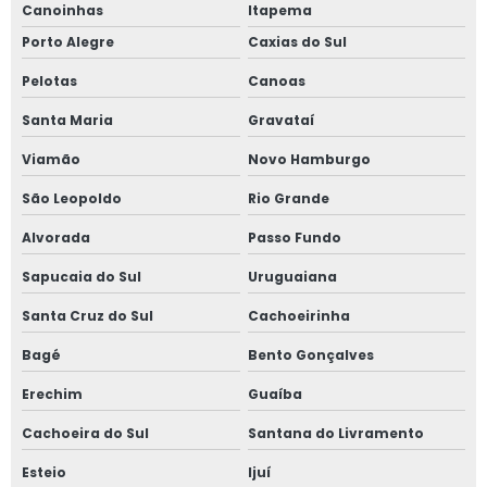
Canoinhas
Itapema
Porto Alegre
Caxias do Sul
Pelotas
Canoas
Santa Maria
Gravataí
Viamão
Novo Hamburgo
São Leopoldo
Rio Grande
Alvorada
Passo Fundo
Sapucaia do Sul
Uruguaiana
Santa Cruz do Sul
Cachoeirinha
Bagé
Bento Gonçalves
Erechim
Guaíba
Cachoeira do Sul
Santana do Livramento
Esteio
Ijuí