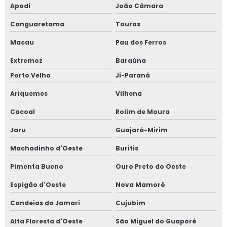
Apodi
João Câmara
Canguaretama
Touros
Macau
Pau dos Ferros
Extremoz
Baraúna
Porto Velho
Ji-Paraná
Ariquemes
Vilhena
Cacoal
Rolim de Moura
Jaru
Guajará-Mirim
Machadinho d'Oeste
Buritis
Pimenta Bueno
Ouro Preto do Oeste
Espigão d'Oeste
Nova Mamoré
Candeias do Jamari
Cujubim
Alta Floresta d'Oeste
São Miguel do Guaporé