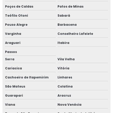
Poços de Caldas
Patos de Minas
Teófilo Otoni
Sabará
Pouso Alegre
Barbacena
Varginha
Conselheiro Lafeiete
Araguari
Itabira
Passos
Serra
Vila Velha
Cariacica
Vitória
Cachoeiro de Itapemirim
Linhares
São Mateus
Colatina
Guarapari
Aracruz
Viana
Nova Venécia