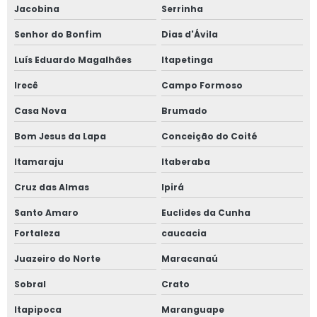
Jacobina
Serrinha
Senhor do Bonfim
Dias d'Ávila
Luís Eduardo Magalhães
Itapetinga
Irecê
Campo Formoso
Casa Nova
Brumado
Bom Jesus da Lapa
Conceição do Coité
Itamaraju
Itaberaba
Cruz das Almas
Ipirá
Santo Amaro
Euclides da Cunha
Fortaleza
caucacia
Juazeiro do Norte
Maracanaú
Sobral
Crato
Itapipoca
Maranguape