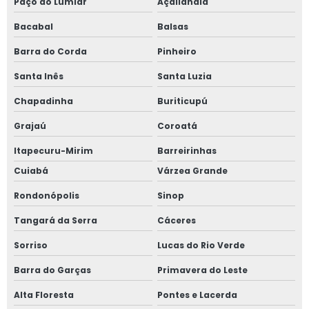
Paço do Lumiar
Açailândia
Bacabal
Balsas
Barra do Corda
Pinheiro
Santa Inês
Santa Luzia
Chapadinha
Buriticupú
Grajaú
Coroatá
Itapecuru-Mirim
Barreirinhas
Cuiabá
Várzea Grande
Rondonópolis
Sinop
Tangará da Serra
Cáceres
Sorriso
Lucas do Rio Verde
Barra do Garças
Primavera do Leste
Alta Floresta
Pontes e Lacerda