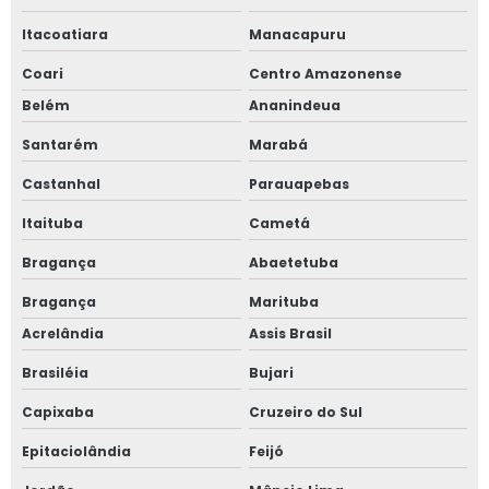
Itacoatiara
Manacapuru
Coari
Centro Amazonense
Belém
Ananindeua
Santarém
Marabá
Castanhal
Parauapebas
Itaituba
Cametá
Bragança
Abaetetuba
Bragança
Marituba
Acrelândia
Assis Brasil
Brasiléia
Bujari
Capixaba
Cruzeiro do Sul
Epitaciolândia
Feijó