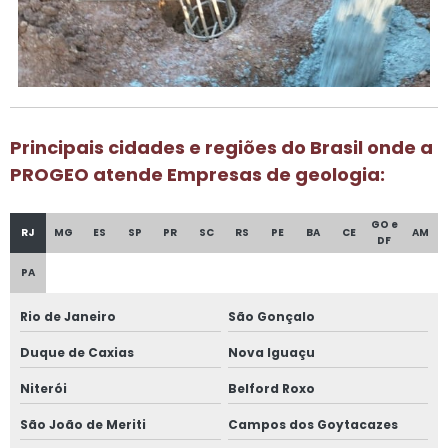
Principais cidades e regiões do Brasil onde a
PROGEO atende Empresas de geologia:
GO e
RJ
MG
ES
SP
PR
SC
RS
PE
BA
CE
AM
DF
PA
Rio de Janeiro
São Gonçalo
Duque de Caxias
Nova Iguaçu
Niterói
Belford Roxo
São João de Meriti
Campos dos Goytacazes