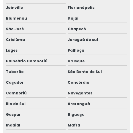
Joinville
Florianópolis
Blumenau
Itajaí
São José
Chapecó
Criciúma
Jaraguá do sul
Lages
Palhoça
Balneário Camboriú
Brusque
Tubarão
São Bento do Sul
Caçador
Concórdia
Camboriú
Navegantes
Rio do Sul
Araranguá
Gaspar
Biguaçu
Indaial
Mafra