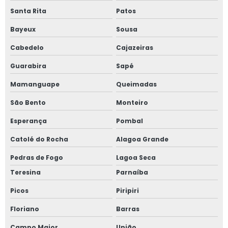
Santa Rita
Patos
Bayeux
Sousa
Cabedelo
Cajazeiras
Guarabira
Sapé
Mamanguape
Queimadas
São Bento
Monteiro
Esperança
Pombal
Catolé do Rocha
Alagoa Grande
Pedras de Fogo
Lagoa Seca
Teresina
Parnaíba
Picos
Piripiri
Floriano
Barras
Campo Maior
União