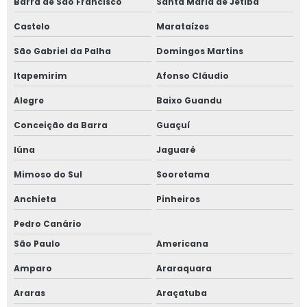
Barra de São Francisco
Santa Maria de Jetibá
Castelo
Marataízes
São Gabriel da Palha
Domingos Martins
Itapemirim
Afonso Cláudio
Alegre
Baixo Guandu
Conceição da Barra
Guaçuí
Iúna
Jaguaré
Mimoso do Sul
Sooretama
Anchieta
Pinheiros
Pedro Canário
São Paulo
Americana
Amparo
Araraquara
Araras
Araçatuba