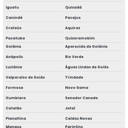
Iguatu
Quixadá
Canindé
Pacajus
Crateús
Aquiraz
Pacatuba
Quixeramobim
Goiânia
Aparecida de Goiânia
Anápolis
Rio Verde
Luziânia
Águas Lindas de Goiás
Valparaíso de Goiás
Trindade
Formosa
Novo Gama
Itumbiara
Senador Canedo
Catalão
Jataí
Planaltina
Caldas Novas
Manaus
Parintins