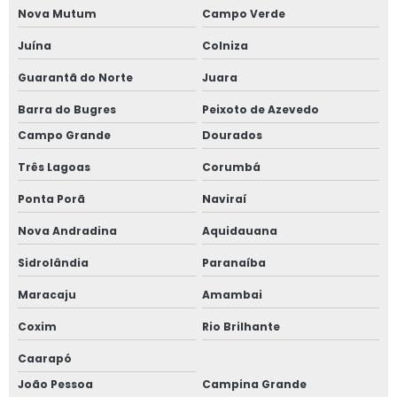
Nova Mutum
Campo Verde
Juína
Colniza
Guarantã do Norte
Juara
Barra do Bugres
Peixoto de Azevedo
Campo Grande
Dourados
Três Lagoas
Corumbá
Ponta Porã
Naviraí
Nova Andradina
Aquidauana
Sidrolândia
Paranaíba
Maracaju
Amambai
Coxim
Rio Brilhante
Caarapó
João Pessoa
Campina Grande