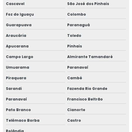
Cascavel
São José dos Pinhais
Foz do Iguaçu
Colombo
Guarapuava
Paranaguá
Araucária
Toledo
Apucarana
Pinhais
Campo Largo
Almirante Tamandaré
Umuarama
Paranavaí
Piraquara
Cambé
Sarandi
Fazenda Rio Grande
Paranavaí
Francisco Beltrão
Pato Branco
Cianorte
Telêmaco Borba
Castro
Rolândia