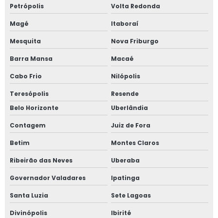
Petrópolis
Volta Redonda
Magé
Itaboraí
Mesquita
Nova Friburgo
Barra Mansa
Macaé
Cabo Frio
Nilópolis
Teresópolis
Resende
Belo Horizonte
Uberlândia
Contagem
Juiz de Fora
Betim
Montes Claros
Ribeirão das Neves
Uberaba
Governador Valadares
Ipatinga
Santa Luzia
Sete Lagoas
Divinópolis
Ibirité