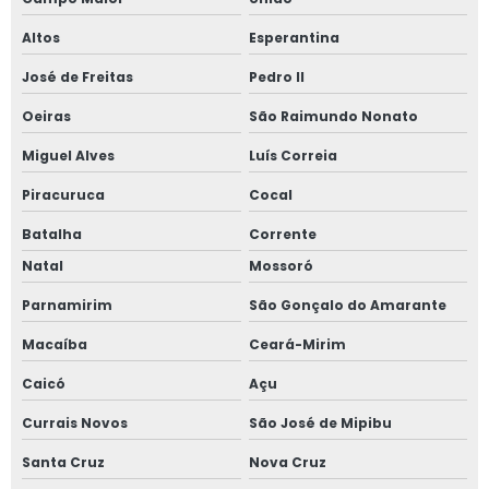
Altos
Esperantina
José de Freitas
Pedro II
Oeiras
São Raimundo Nonato
Miguel Alves
Luís Correia
Piracuruca
Cocal
Batalha
Corrente
Natal
Mossoró
Parnamirim
São Gonçalo do Amarante
Macaíba
Ceará-Mirim
Caicó
Açu
Currais Novos
São José de Mipibu
Santa Cruz
Nova Cruz