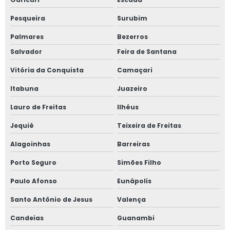
Pesqueira
Surubim
Palmares
Bezerros
Salvador
Feira de Santana
Vitória da Conquista
Camaçari
Itabuna
Juazeiro
Lauro de Freitas
Ilhéus
Jequié
Teixeira de Freitas
Alagoinhas
Barreiras
Porto Seguro
Simões Filho
Paulo Afonso
Eunápolis
Santo Antônio de Jesus
Valença
Candeias
Guanambi